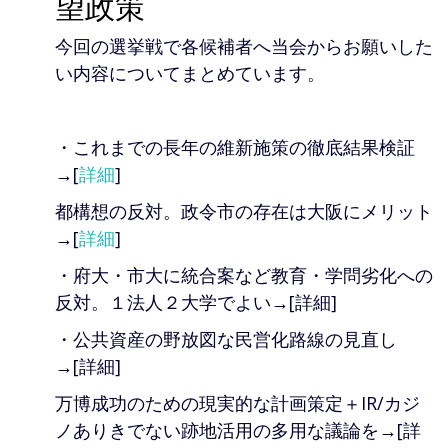
望政策
今回の選挙戦で各候補者へ当会からお願いした
い内容についてまとめています。
・これまでの長年の維新施策の徹底結果検証
→[
詳細
]
都構想の反対。政令市の存在は大阪にメリット
→[
詳細
]
・府大・市大に統合案など教育・学問劣化への
反対。１法人２大学でよい→[詳細]
・公共資産の野放図な民営化路線の見直し
→[詳細]
万博成功のための現実的な計画策定＋IR/カジ
ノありきでない跡地活用の多用な議論を→[詳