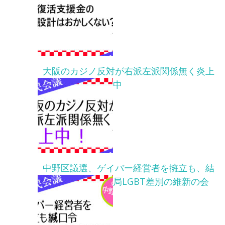
大阪のカジノ反対が右派左派関係無く炎上
中
中野区議選、ゲイバー経営者を擁立も、結
局LGBT差別の維新の会