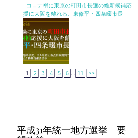
コロナ禍に東京の町田市長選の維新候補応
援に大阪を離れる、東修平・四条畷市長
1
2
3
4
5
6
...
11
>>
平成31年統一地方選挙 要