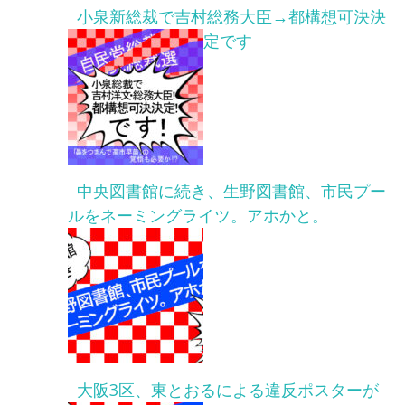
小泉新総裁で吉村総務大臣→都構想可決決
定です
中央図書館に続き、生野図書館、市民プー
ルをネーミングライツ。アホかと。
大阪3区、東とおるによる違反ポスターが