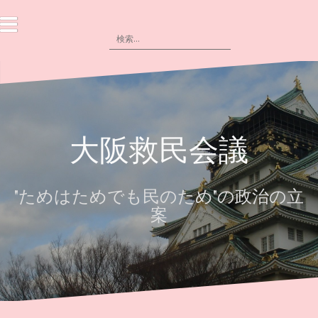
コ
ン
検
テ
索:
ン
ツ
へ
ス
大阪救民会議
キ
ッ
プ
"ためはためでも民のため"の政治の立
案