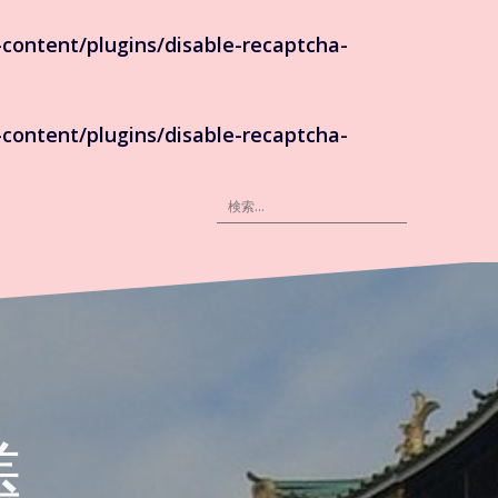
content/plugins/disable-recaptcha-
content/plugins/disable-recaptcha-
検
索:
議