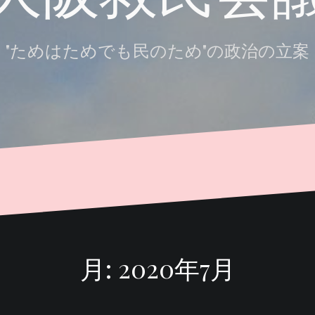
"ためはためでも民のため"の政治の立案
月:
2020年7月