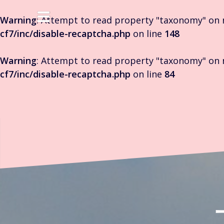
Warning
: Attempt to read property "taxonomy" on 
cf7/inc/disable-recaptcha.php
on line
148
Warning
: Attempt to read property "taxonomy" on 
cf7/inc/disable-recaptcha.php
on line
84
コ
ン
テ
ン
ツ
へ
ス
キ
ッ
プ