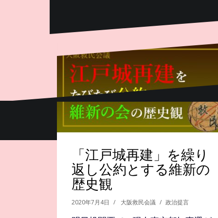
Proudly powered by WordPress
|
Theme:
Oblique
b
「江戸城再建」を繰り
返し公約とする維新の
歴史観
2020年7月4日
大阪救民会議
政治提言