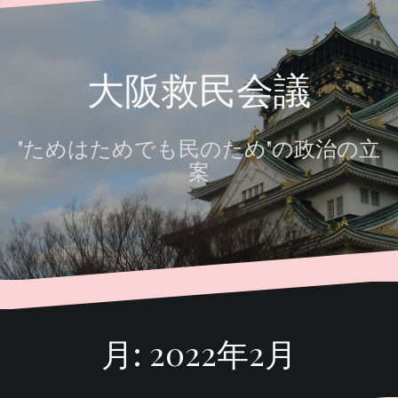
へ
ス
キ
大阪救民会議
ッ
プ
"ためはためでも民のため"の政治の立
案
月:
2022年2月