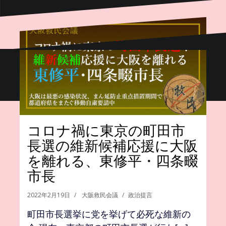
Proudly powered by WordPress
|
Theme:
Oblique
by
Themeisle.
コロナ禍に東京の町田市
長選の維新候補応援に大阪
を離れる、東修平・四条畷
市長
2022年2月19日
大阪救民会議
政治提言
町田市長選挙に党を挙げて必死な維新の