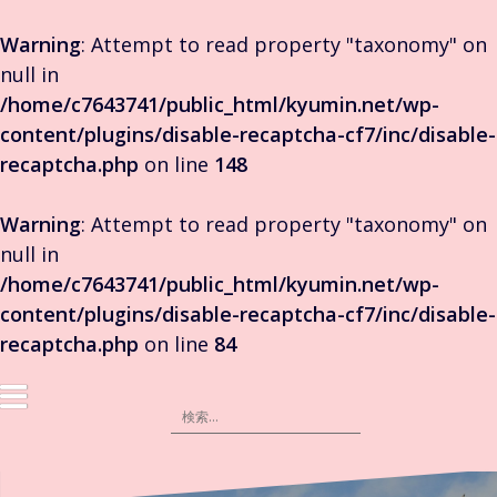
Warning
: Attempt to read property "taxonomy" on
null in
/home/c7643741/public_html/kyumin.net/wp-
content/plugins/disable-recaptcha-cf7/inc/disable-
recaptcha.php
on line
148
Warning
: Attempt to read property "taxonomy" on
null in
/home/c7643741/public_html/kyumin.net/wp-
content/plugins/disable-recaptcha-cf7/inc/disable-
recaptcha.php
on line
84
コ
ン
検
テ
索:
ン
ツ