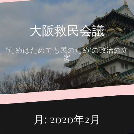
へ
ス
キ
大阪救民会議
ッ
プ
"ためはためでも民のため"の政治の立
案
月:
2020年2月