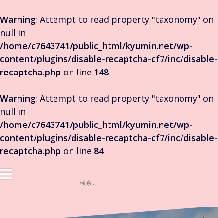
Warning
: Attempt to read property "taxonomy" on
null in
/home/c7643741/public_html/kyumin.net/wp-
content/plugins/disable-recaptcha-cf7/inc/disable-
recaptcha.php
on line
148
Warning
: Attempt to read property "taxonomy" on
null in
/home/c7643741/public_html/kyumin.net/wp-
content/plugins/disable-recaptcha-cf7/inc/disable-
recaptcha.php
on line
84
コ
ン
検
テ
索:
ン
ツ