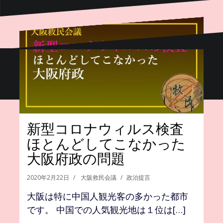
Proudly powered by WordPress
|
Theme:
Oblique
by
Themeisle.
吉村洋文「検査基準を府独
大阪府での新型コロナウ
新型コロナウィルスの影
新型コロナウィルスの市
新型コロナウィルス検査
自で国より拡大する！」
イルス感染事例ゼロは正
響で住民投票も延期して
中蔓延受け入れ論は老人殺
ほとんどしてこなかった
え？2月3日にも同じこと言
しいのか？
は？
しである
大阪府政の問題
ってますが？
2020年2月24日
2020年2月23日
2020年2月23日
2020年2月22日
大阪救民会議
大阪救民会議
大阪救民会議
大阪救民会議
政治提言
政治提言
政治提言
政治提言
2020年2月26日
大阪救民会議
政治提言
新型コロナウィルスの大阪府における発
新型コロナウィルスの問題で、大規模な
本日、2月23日(日)、日本テレビ系「日曜
大阪は特に中国人観光客の多かった都市
見事例は実質ゼロである。 唯一1名[…]
イベントが続々休止に追い込まれてい[…]
報道THE PRIME」に出[…]
です。 中国での人気観光地は１位は[…]
吉村洋文・大阪府知事が2月27日「検査基