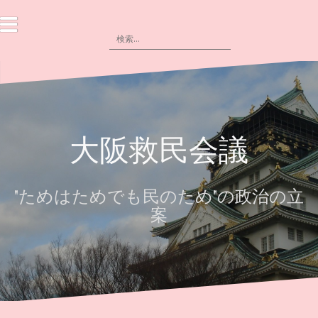
コ
ン
検
テ
索:
ン
ツ
へ
ス
大阪救民会議
キ
ッ
プ
"ためはためでも民のため"の政治の立
案