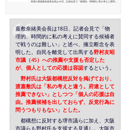
府連の渡嘉敷奈緒美会長は18日、記者会見で「物理的、時間的に私の考えに賛同す
る候補者で戦うのは難しい」と述べ、擁立断念を表明した。自民を離党して出馬す
る野村友昭市議（45）への推薦や支援も否定したが、個人としての応援は容認
嘉敷奈緒美会長は18日、記者会見で「物
理的、時間的に私の考えに賛同する候補者
で戦うのは難しい」と述べ、擁立断念を表
明した。自民を離党して出馬する
野村友昭
市議（45）への推薦や支援も否定した
が、個人としての応援は容認
するという。
野村氏は大阪都構想反対を掲げており、
渡嘉敷氏は「私の考えと違う。府連として
推薦できない」としつつ「個人の応援は自
由。推薦候補を出しておらず、反党行為に
問うつもりもない」とした。
都構想に反対する堺市議らに加え、大阪
市議らも野村氏を支援する見通し。大阪市