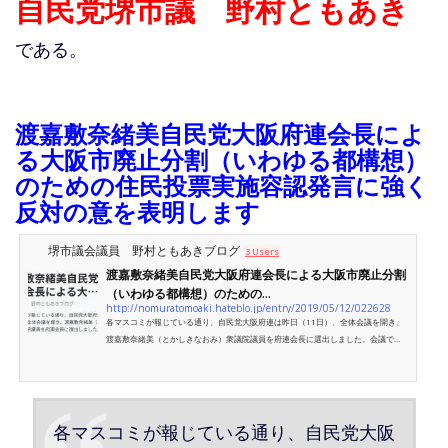
自民党堺市議 野村ともあき
である。
渡嘉敷奈緒美自民党大阪府連会長によ
る大阪市廃止分割（いわゆる都構想）
のための住民投票実施容認発言に強く
反対の意を表明します
堺市議会議員 野村ともあきブログ
3 Users
渡嘉敷奈緒美自民党大阪府連会長による大阪市廃止分割
（いわゆる都構想）のための...
http://nomuratomoaki.hateblo.jp/entry/2019/05/12/022628
各マスコミが報じている通り、自民党大阪府連は昨日（11日）、全体会議を開き、
渡嘉敷奈緒美（とかしきなおみ）衆議院議員を府連会長に選出しました。会議で
は、今後の府連改革について様々な真摯な意見が出され、渡嘉敷会長も改革に取り
組む旨のあいさつを行いました。あいさつを聞いたときには、私も新会長のもとで
府連の改革に力を尽くそうと思いを新たにした次第です。 ところがその後のご自身
の会見で、渡嘉敷会長は何の事前の連絡も、話し合いも、合意もないまま、突然、
大阪市を廃止分割するいわゆる「大阪都構想」のための住民...
各マスコミが報じている通り、自民党大阪