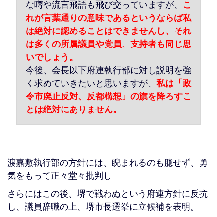
な噂や流言飛語も飛び交っていますが、
こ
れが言葉通りの意味であるというならば私
は絶対に認めることはできませんし、それ
は多くの所属議員や党員、支持者も同じ思
いでしょう。
今後、会長以下府連執行部に対し説明を強
く求めていきたいと思いますが、
私は「政
令市廃止反対、反都構想」の旗を降ろすこ
とは絶対にありません。
渡嘉敷執行部の方針には、睨まれるのも臆せず、勇
気をもって正々堂々批判し
さらにはこの後、堺で戦わぬという府連方針に反抗
し、議員辞職の上、堺市長選挙に立候補を表明。