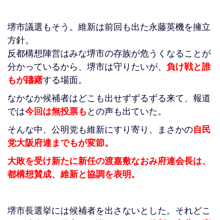
堺市議選もそう。維新は前回も出た永藤英機を擁立
方針。
反都構想陣営はみな堺市の存族が危うくなることが
分かっているから、堺市は守りたいが、
負け戦と誰
もが躊躇
する場面。
なかなか候補者はどこも出せずずるずる来て、報道
では
今回は無投票も
との声も出ていた。
そんな中、公明党も維新にすり寄り、まさかの
自民
党大阪府連までもが変節。
大敗を受け新たに新任の渡嘉敷なおみ府連会長は、
都構想賛成、維新と協調を表明。
堺市長選挙には候補者を出さないとした。それどこ