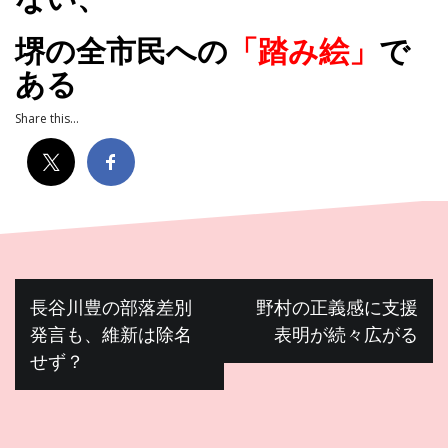
堺の全市民への
「踏み絵」
で
ある
Share this...
投
長谷川豊の部落差別
野村の正義感に支援
稿
発言も、維新は除名
表明が続々広がる
ナ
せず？
ビ
ゲ