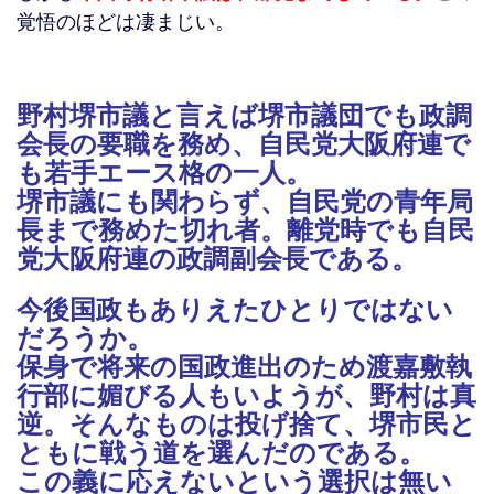
覚悟のほどは凄まじい。
野村堺市議と言えば堺市議団でも政調
会長の要職を務め、自民党大阪府連で
も若手エース格の一人。
堺市議にも関わらず、自民党の青年局
長まで務めた切れ者。離党時でも自民
党大阪府連の政調副会長である。
今後国政もありえたひとりではない
だろうか。
保身で将来の国政進出のため渡嘉敷執
行部に媚びる人もいようが、野村は真
逆。そんなものは投げ捨て、堺市民と
ともに戦う道を選んだのである。
この義に応えないという選択は無い