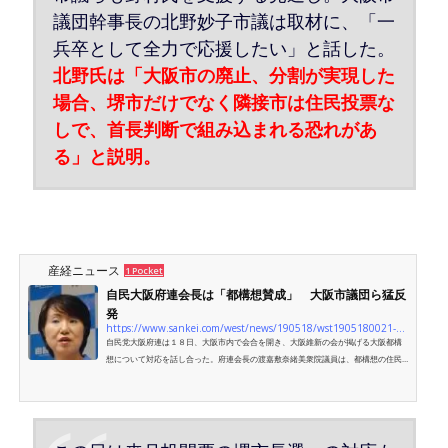
議団幹事長の北野妙子市議は取材に、「一
兵卒として全力で応援したい」と話した。
北野氏は「大阪市の廃止、分割が実現した
場合、堺市だけでなく隣接市は住民投票な
しで、首長判断で組み込まれる恐れがあ
る」と説明。
産経ニュース
1 Pocket
自民大阪府連会長は「都構想賛成」 大阪市議団ら猛反
発
https://www.sankei.com/west/news/190518/wst1905180021-n1.html
自民党大阪府連は１８日、大阪市内で会合を開き、大阪維新の会が掲げる大阪都構
想について対応を話し合った。府連会長の渡嘉敷奈緒美衆院議員は、都構想の住民
投票を容認す…