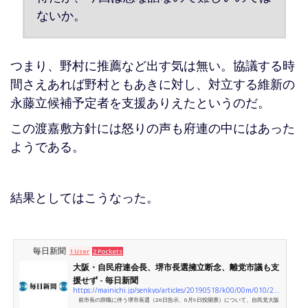
ないか。
つまり、野村に推薦など出す気は無い。協議する時
間さえあれば野村ともあきに対し、対立する維新の
永藤立候補予定者を支援ありえたというのだ。
この渡嘉敷方針には怒りの声も府連の中にはあった
ようである。
結果としてはこうなった。
毎日新聞
1 User
2 Pockets
大阪・自民府連会長、堺市長選擁立断念、離党市議も支
援せず - 毎日新聞
https://mainichi.jp/senkyo/articles/20190518/k00/00m/010/267000c
前市長の辞職に伴う堺市長選（26日告示、6月9日投開票）について、自民党大阪