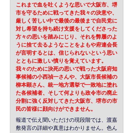
これまで血を吐くような思いで大阪市、堺
市を守るために戦ってきた我々の決意や、
厳しく苦しい中で最後の最後まで自民党に
対し希望を持ち続け支援をしてくださった
方々の思いを踏みにじり、それを弊履のよ
うに捨て去るようなことをよもや府連会長
が言明するとは、信じられないという思い
とともに激しい憤りを覚えています。
我々のために決死の思いで戦った大阪府知
事候補の小西禎一さんや、大阪市長候補の
柳本顕さん、統一地方選挙で一敗地に塗れ
た各候補者、そして何よりも政令市の廃止
分割に強く反対してきた大阪市、堺市の市
民の皆様に顔向けができません。
報道で伝え聞いただけの現段階では、渡嘉
敷発言の詳細や真意はわかりません。色ん