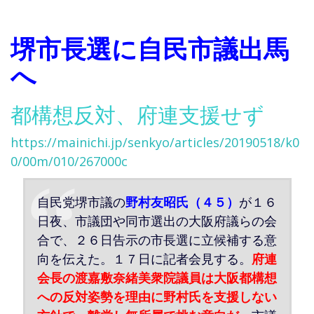
堺市長選に自民市議出馬
へ
都構想反対、府連支援せず
https://mainichi.jp/senkyo/articles/20190518/k0
0/00m/010/267000c
自民党堺市議の
野村友昭氏（４５）
が１６
日夜、市議団や同市選出の大阪府議らの会
合で、２６日告示の市長選に立候補する意
向を伝えた。１７日に記者会見する。
府連
会長の渡嘉敷奈緒美衆院議員は大阪都構想
への反対姿勢を理由に野村氏を支援しない