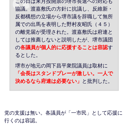
この日は来月投開票の堺市長選への対応も
協議。渡嘉敷氏の方針に抗議し、反維新・
反都構想の立場から堺市議を辞職して無所
属での出馬を表明した野村友昭氏（４５）
の離党届が受理された。渡嘉敷氏は府連と
しては推薦しないと説明したが、堺市議団
の
各議員が個人的に応援することは容認
す
るとした。
堺市が地元の岡下昌平衆院議員は取材に
「会長はスタンドプレーが激しい。一人で
決めるなら府連は必要ない」
と批判した。
党の支援は無い。各議員が「一市民」として応援に
行くのは容認。