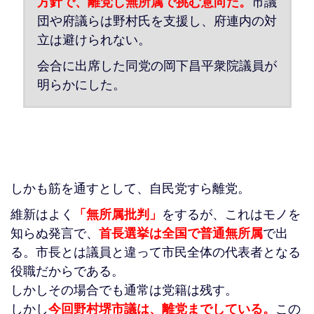
方針で、離党し無所属で挑む意向だ。
市議
団や府議らは野村氏を支援し、府連内の対
立は避けられない。
会合に出席した同党の岡下昌平衆院議員が
明らかにした。
しかも筋を通すとして、自民党すら離党。
維新はよく
「無所属批判」
をするが、これはモノを
知らぬ発言で、
首長選挙は全国で普通無所属
で出
る。市長とは議員と違って市民全体の代表者となる
役職だからである。
しかしその場合でも通常は党籍は残す。
しかし
今回野村堺市議は、離党までしている。
この