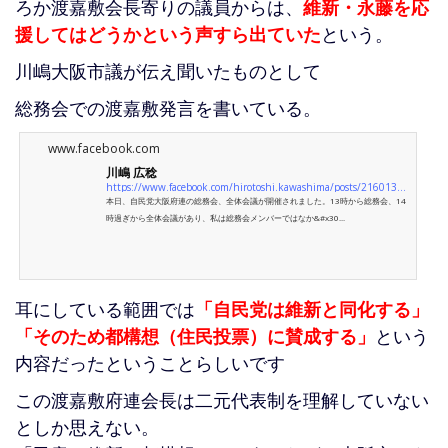
ろか渡嘉敷会長寄りの議員からは、
維新・永藤を応
援してはどうかという声すら出ていた
という。
川嶋大阪市議が伝え聞いたものとして
総務会での渡嘉敷発言を書いている。
www.facebook.com
川嶋 広稔
https://www.facebook.com/hirotoshi.kawashima/posts/2160137120729046
本日、自民党大阪府連の総務会、全体会議が開催されました。13時から総務会、14
時過ぎから全体会議があり、私は総務会メンバーではなか&#x30...
耳にしている範囲では
「自民党は維新と同化する」
「そのため都構想（住民投票）に賛成する」
という
内容だったということらしいです
この渡嘉敷府連会長は二元代表制を理解していない
としか思えない。